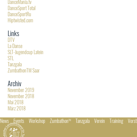
DanceMania.tv
DanceSport Total
DanceSportRu
Hiptwisted.com
Links
DTV
La Danse
SLT-Jugendcup Latein
STL
Tanzgala
ZumbathonTM Saar
Archiv
November 2019
November 2018
Mai 2018
März 2018
News
Events
Workshop
Zumbathon
Tanzgala
Verein
Training
Vors
TM