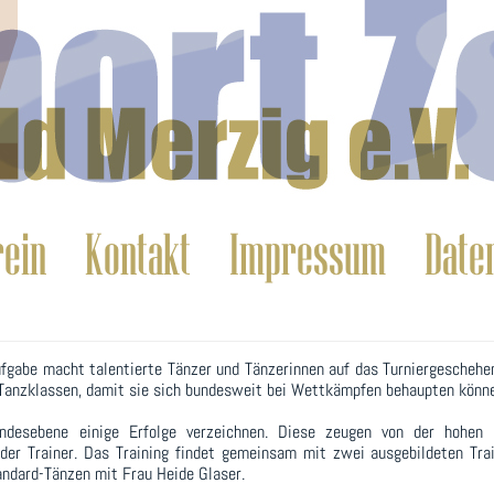
rein
Kontakt
Impressum
Date
 Aufgabe macht talentierte Tänzer und Tänzerinnen auf das Turniergeschehe
n Tanzklassen, damit sie sich bundesweit bei Wettkämpfen behaupten könn
desebene einige Erfolge verzeichnen. Diese zeugen von der hohen L
er Trainer. Das Training findet gemeinsam mit zwei ausgebildeten Trai
andard-Tänzen mit Frau Heide Glaser.