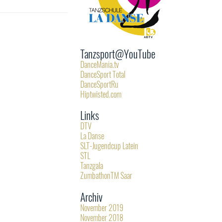
Tanzsport@YouTube
DanceMania.tv
DanceSport Total
DanceSportRu
Hiptwisted.com
Links
DTV
La Danse
SLT-Jugendcup Latein
STL
Tanzgala
ZumbathonTM Saar
Archiv
November 2019
November 2018